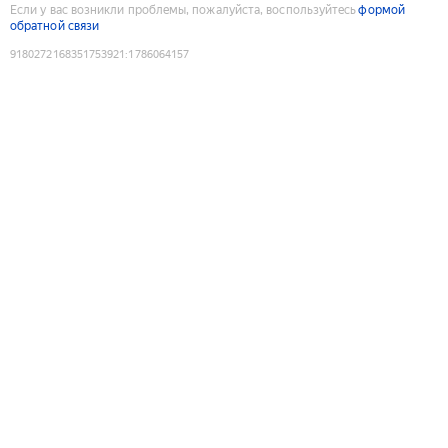
Если у вас возникли проблемы, пожалуйста, воспользуйтесь
формой
обратной связи
9180272168351753921
:
1786064157