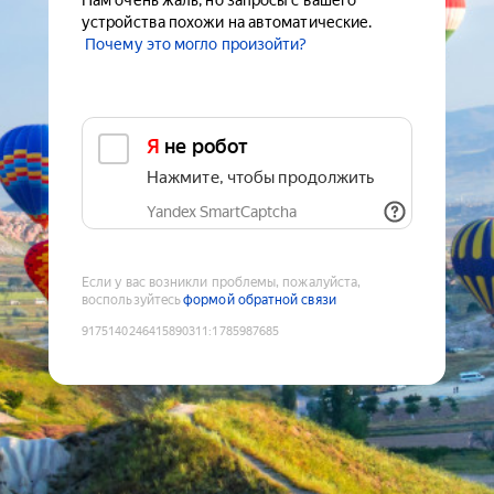
Нам очень жаль, но запросы с вашего
устройства похожи на автоматические.
Почему это могло произойти?
Я не робот
Нажмите, чтобы продолжить
Yandex SmartCaptcha
Если у вас возникли проблемы, пожалуйста,
воспользуйтесь
формой обратной связи
9175140246415890311
:
1785987685