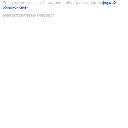
Если у вас возникли проблемы, пожалуйста, воспользуйтесь
формой
обратной связи
9189959378907459186
:
1786208507