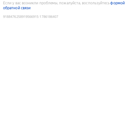
Если у вас возникли проблемы, пожалуйста, воспользуйтесь
формой
обратной связи
9188476258919566915
:
1786186407