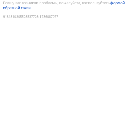
Если у вас возникли проблемы, пожалуйста, воспользуйтесь
формой
обратной связи
9181810305528537728
:
1786087077