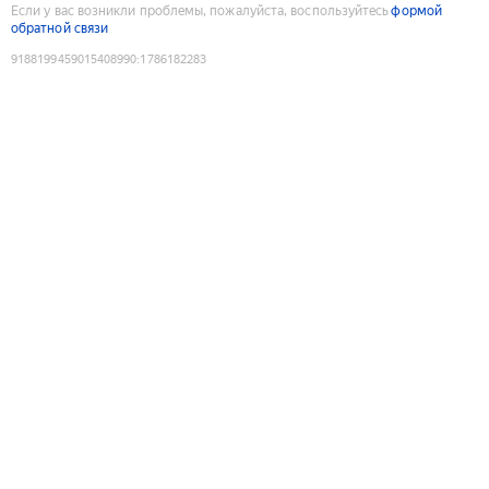
Если у вас возникли проблемы, пожалуйста, воспользуйтесь
формой
обратной связи
9188199459015408990
:
1786182283