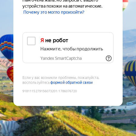
Нам очень жаль, но запросы с вашего
устройства похожи на автоматические.
Почему это могло произойти?
Я не робот
Нажмите, чтобы продолжить
Yandex SmartCaptcha
Если у вас возникли проблемы, пожалуйста,
воспользуйтесь
формой обратной связи
9181115279156073201
:
1786076720