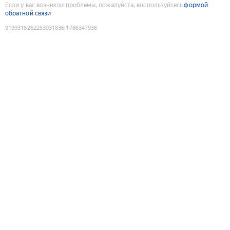
Если у вас возникли проблемы, пожалуйста, воспользуйтесь
формой
обратной связи
9199316262253931836
:
1786347936