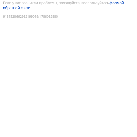
Если у вас возникли проблемы, пожалуйста, воспользуйтесь
формой
обратной связи
9181528662982199019
:
1786082880