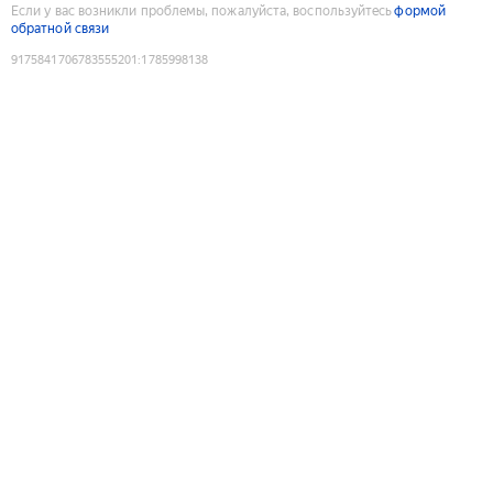
Если у вас возникли проблемы, пожалуйста, воспользуйтесь
формой
обратной связи
9175841706783555201
:
1785998138