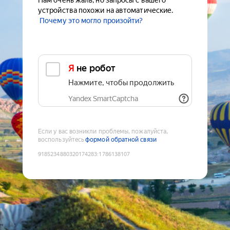
Нам очень жаль, но запросы с вашего
устройства похожи на автоматические.
Почему это могло произойти?
Я не робот
Нажмите, чтобы продолжить
Yandex SmartCaptcha
Если у вас возникли проблемы, пожалуйста,
воспользуйтесь
формой обратной связи
9185234880320174283
:
1786138107