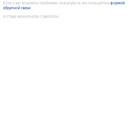
Если у вас возникли проблемы, пожалуйста, воспользуйтесь
формой
обратной связи
9177668169209154258
:
1786025354