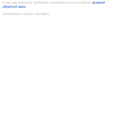
Если у вас возникли проблемы, пожалуйста, воспользуйтесь
формой
обратной связи
9189310845221133003
:
1786198843