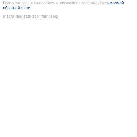
Если у вас возникли проблемы, пожалуйста, воспользуйтесь
формой
обратной связи
9182751509159254824
:
1786101102