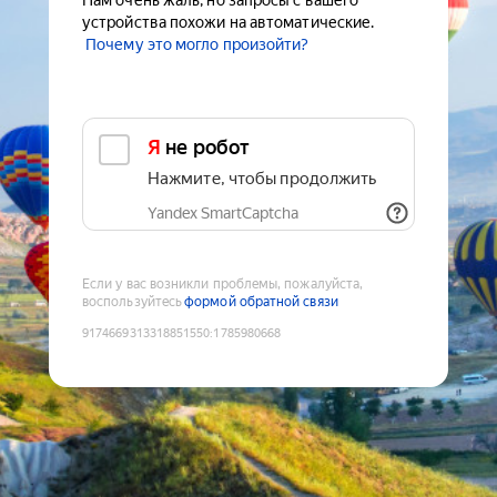
Нам очень жаль, но запросы с вашего
устройства похожи на автоматические.
Почему это могло произойти?
Я не робот
Нажмите, чтобы продолжить
Yandex SmartCaptcha
Если у вас возникли проблемы, пожалуйста,
воспользуйтесь
формой обратной связи
9174669313318851550
:
1785980668