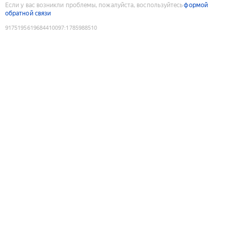
Если у вас возникли проблемы, пожалуйста, воспользуйтесь
формой
обратной связи
9175195619684410097
:
1785988510