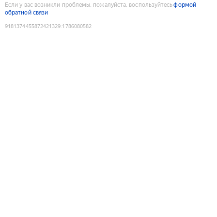
Если у вас возникли проблемы, пожалуйста, воспользуйтесь
формой
обратной связи
9181374455872421329
:
1786080582