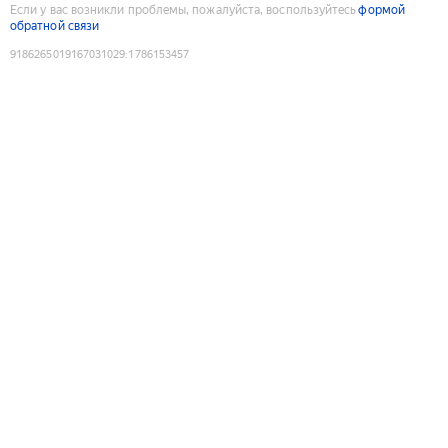
Если у вас возникли проблемы, пожалуйста, воспользуйтесь
формой
обратной связи
9186265019167031029
:
1786153457