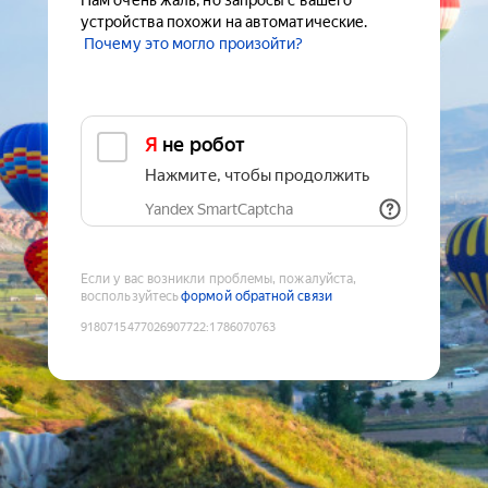
Нам очень жаль, но запросы с вашего
устройства похожи на автоматические.
Почему это могло произойти?
Я не робот
Нажмите, чтобы продолжить
Yandex SmartCaptcha
Если у вас возникли проблемы, пожалуйста,
воспользуйтесь
формой обратной связи
9180715477026907722
:
1786070763