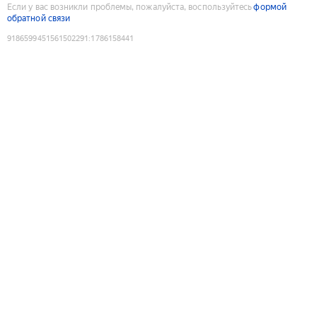
Если у вас возникли проблемы, пожалуйста, воспользуйтесь
формой
обратной связи
9186599451561502291
:
1786158441