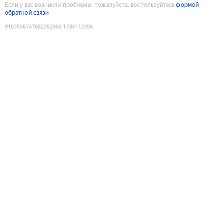
Если у вас возникли проблемы, пожалуйста, воспользуйтесь
формой
обратной связи
9183506747682352065
:
1786112356