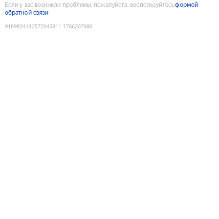
Если у вас возникли проблемы, пожалуйста, воспользуйтесь
формой
обратной связи
9189924412572045811
:
1786207986