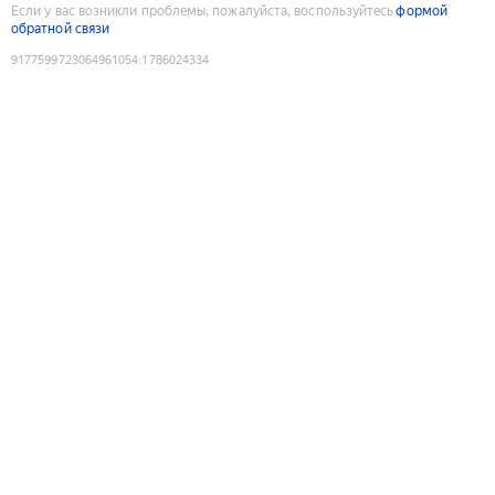
Если у вас возникли проблемы, пожалуйста, воспользуйтесь
формой
обратной связи
9177599723064961054
:
1786024334