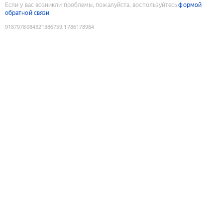
Если у вас возникли проблемы, пожалуйста, воспользуйтесь
формой
обратной связи
9187978084321386759
:
1786178984