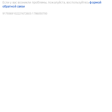
Если у вас возникли проблемы, пожалуйста, воспользуйтесь
формой
обратной связи
9179369102221672603
:
1786050700