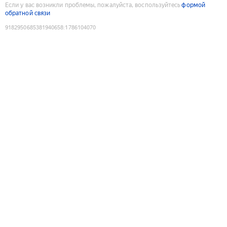
Если у вас возникли проблемы, пожалуйста, воспользуйтесь
формой
обратной связи
9182950685381940658
:
1786104070