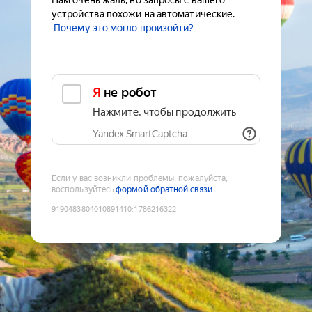
Нам очень жаль, но запросы с вашего
устройства похожи на автоматические.
Почему это могло произойти?
Я не робот
Нажмите, чтобы продолжить
Yandex SmartCaptcha
Если у вас возникли проблемы, пожалуйста,
воспользуйтесь
формой обратной связи
9190483804010891410
:
1786216322