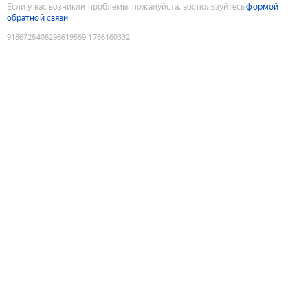
Если у вас возникли проблемы, пожалуйста, воспользуйтесь
формой
обратной связи
9186726406296619569
:
1786160332