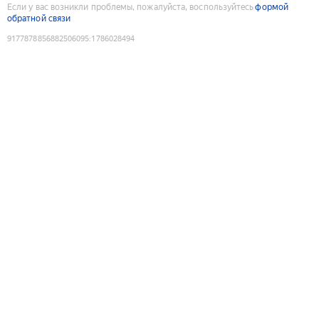
Если у вас возникли проблемы, пожалуйста, воспользуйтесь
формой
обратной связи
9177878856882506095
:
1786028494