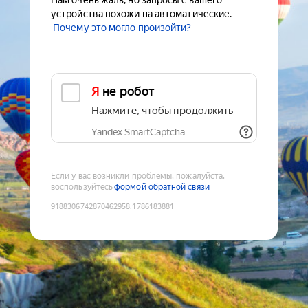
Нам очень жаль, но запросы с вашего
устройства похожи на автоматические.
Почему это могло произойти?
Я не робот
Нажмите, чтобы продолжить
Yandex SmartCaptcha
Если у вас возникли проблемы, пожалуйста,
воспользуйтесь
формой обратной связи
9188306742870462958
:
1786183881