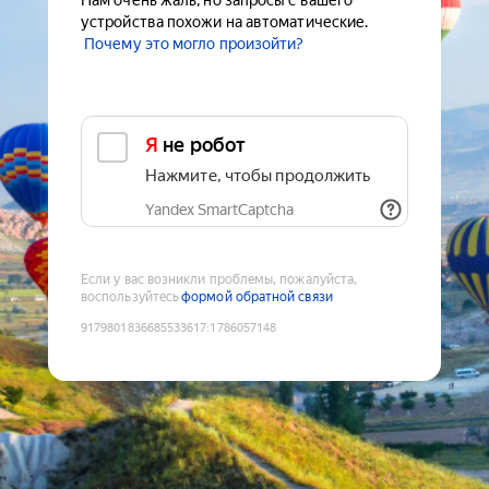
Нам очень жаль, но запросы с вашего
устройства похожи на автоматические.
Почему это могло произойти?
Я не робот
Нажмите, чтобы продолжить
Yandex SmartCaptcha
Если у вас возникли проблемы, пожалуйста,
воспользуйтесь
формой обратной связи
9179801836685533617
:
1786057148