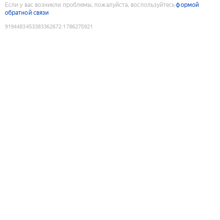
Если у вас возникли проблемы, пожалуйста, воспользуйтесь
формой
обратной связи
9194483453383362672
:
1786275921