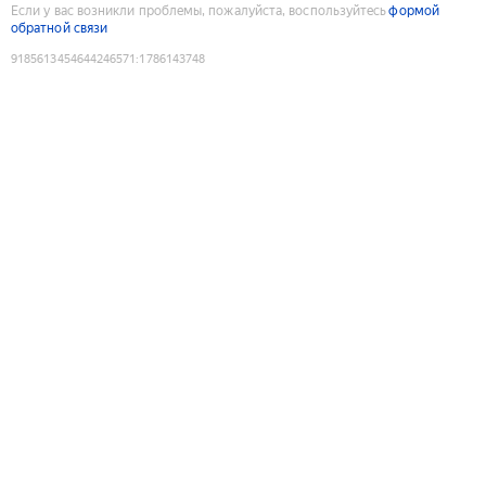
Если у вас возникли проблемы, пожалуйста, воспользуйтесь
формой
обратной связи
9185613454644246571
:
1786143748