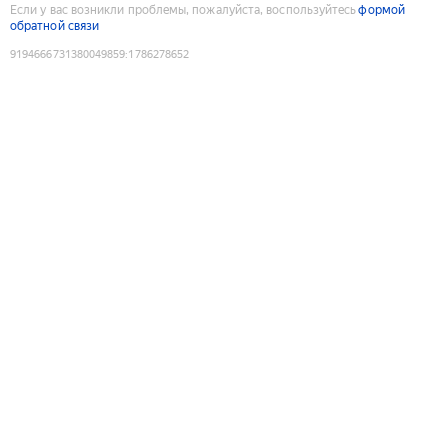
Если у вас возникли проблемы, пожалуйста, воспользуйтесь
формой
обратной связи
9194666731380049859
:
1786278652