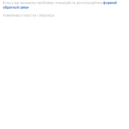
Если у вас возникли проблемы, пожалуйста, воспользуйтесь
формой
обратной связи
9198409482114361734
:
1786334424