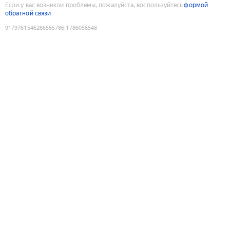
Если у вас возникли проблемы, пожалуйста, воспользуйтесь
формой
обратной связи
9179761546266565786
:
1786056548