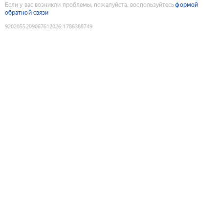
Если у вас возникли проблемы, пожалуйста, воспользуйтесь
формой
обратной связи
9202055209067612026
:
1786388749