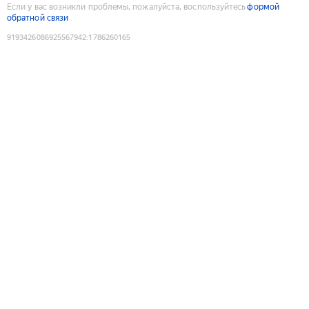
Если у вас возникли проблемы, пожалуйста, воспользуйтесь
формой
обратной связи
9193426086925567942
:
1786260165