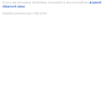
Если у вас возникли проблемы, пожалуйста, воспользуйтесь
формой
обратной связи
9184945224035401426
:
1786133791