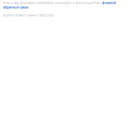
Если у вас возникли проблемы, пожалуйста, воспользуйтесь
формой
обратной связи
9194581419641174844
:
1786277381