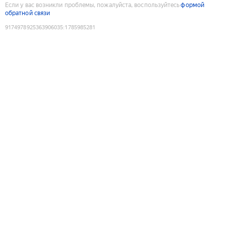
Если у вас возникли проблемы, пожалуйста, воспользуйтесь
формой
обратной связи
9174978925363906035
:
1785985281