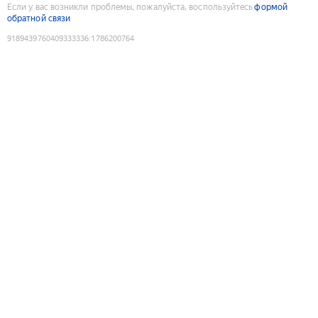
Если у вас возникли проблемы, пожалуйста, воспользуйтесь
формой
обратной связи
9189439760409333336
:
1786200764