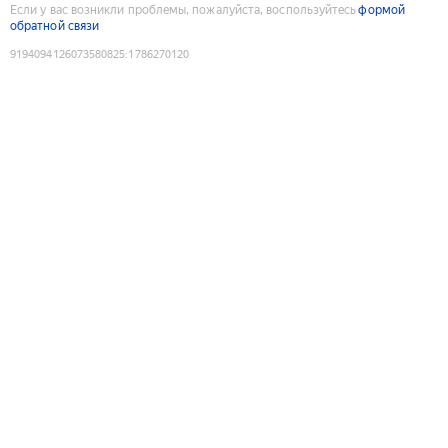
Если у вас возникли проблемы, пожалуйста, воспользуйтесь
формой
обратной связи
9194094126073580825
:
1786270120