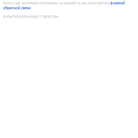
Если у вас возникли проблемы, пожалуйста, воспользуйтесь
формой
обратной связи
9189474629035415063
:
1786201284