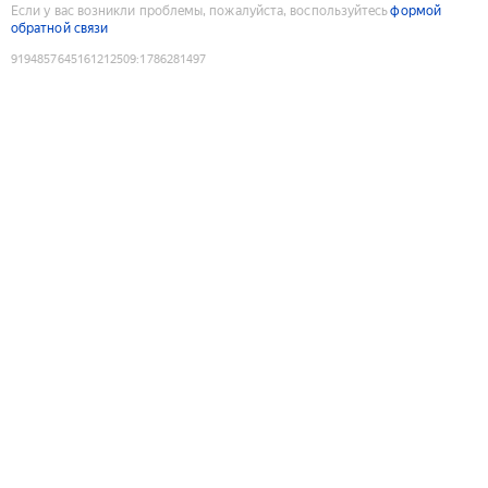
Если у вас возникли проблемы, пожалуйста, воспользуйтесь
формой
обратной связи
9194857645161212509
:
1786281497