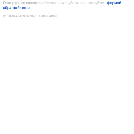
Если у вас возникли проблемы, пожалуйста, воспользуйтесь
формой
обратной связи
9181604404192409676
:
1786084009