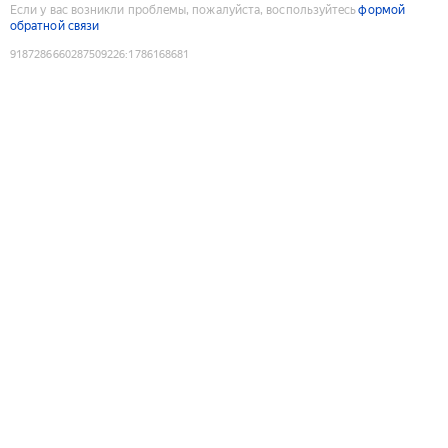
Если у вас возникли проблемы, пожалуйста, воспользуйтесь
формой
обратной связи
9187286660287509226
:
1786168681