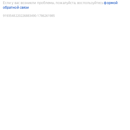
Если у вас возникли проблемы, пожалуйста, воспользуйтесь
формой
обратной связи
9193548220226883490
:
1786261985