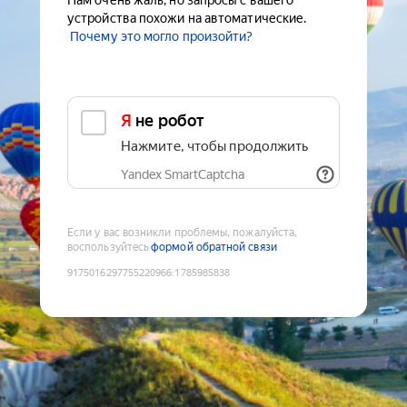
Нам очень жаль, но запросы с вашего
устройства похожи на автоматические.
Почему это могло произойти?
Я не робот
Нажмите, чтобы продолжить
Yandex SmartCaptcha
Если у вас возникли проблемы, пожалуйста,
воспользуйтесь
формой обратной связи
9175016297755220966
:
1785985838