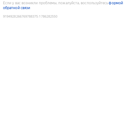
Если у вас возникли проблемы, пожалуйста, воспользуйтесь
формой
обратной связи
9194928266769788375
:
1786282550